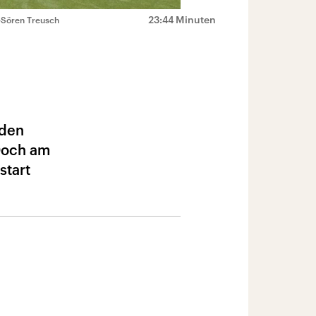
23:44 Minuten
-Sören Treusch
nden
 Doch am
start