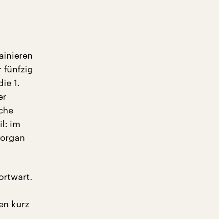
ainieren
 fünfzig
ie 1.
er
che
l: im
llorgan
ortwart.
en kurz