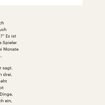
ch
euch
?“ Es ist
e Spieler
ei Monate
.
 sagt.
h drei,
geht
pt
 Dinge,
h ein,