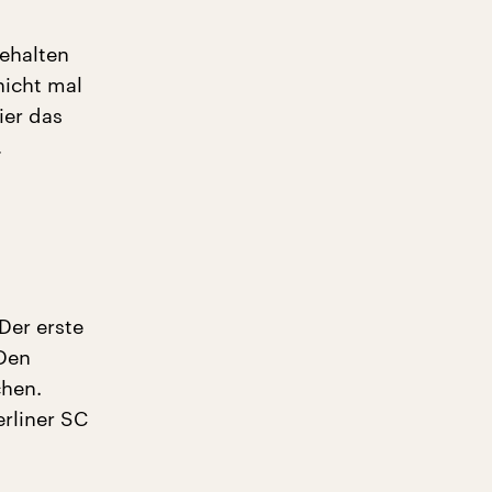
gehalten
nicht mal
ier das
,
Der erste
Den
chen.
erliner SC