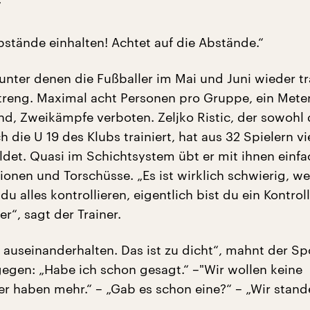
“
bstände einhalten! Achtet auf die Abstände.“
 unter denen die Fußballer im Mai und Juni wieder tr
streng. Maximal acht Personen pro Gruppe, ein Meter
d, Zweikämpfe verboten. Zeljko Ristic, der sowohl d
h die U 19 des Klubs trainiert, hat aus 32 Spielern vi
det. Quasi im Schichtsystem übt er mit ihnen einfa
onen und Torschüsse. „Es ist wirklich schwierig, wei
du alles kontrollieren, eigentlich bist du ein Kontro
er“, sagt der Trainer.
 auseinanderhalten. Das ist zu dicht“, mahnt der Sp
agegen: „Habe ich schon gesagt.“ –"Wir wollen keine
er haben mehr.“ – „Gab es schon eine?“ – „Wir stand