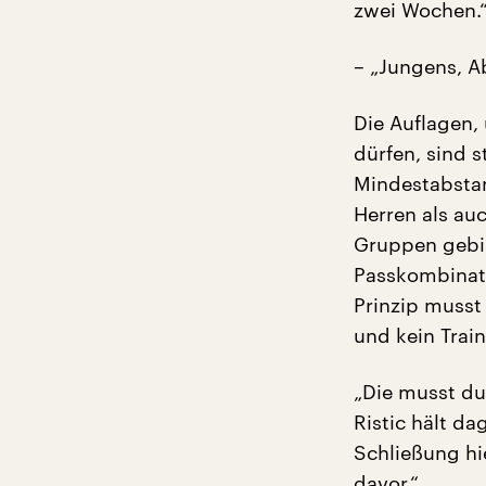
zwei Wochen.
– „Jungens, A
Die Auflagen,
dürfen, sind 
Mindestabstan
Herren als auc
Gruppen gebil
Passkombinati
Prinzip musst 
und kein Train
„Die musst du
Ristic hält d
Schließung hi
davor.“