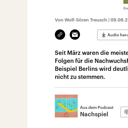
En
Von Wolf-Sören Treusch
|
09.08.
Link
Email
Audio her
kopieren/teilen
Seit März waren die meist
Folgen für die Nachwuchsf
Beispiel Berlins wird deut
nicht zu stemmen.
Aus dem Podcast
Nachspiel