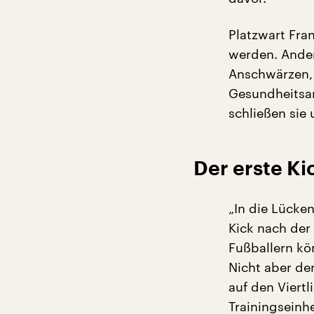
Platzwart Fra
werden. Ander
Anschwärzen, f
Gesundheitsam
schließen sie
Der erste Ki
„In die Lücken
Kick nach de
Fußballern kö
Nicht aber der
auf den Viertl
Trainingseinh