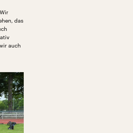
„Wir
gehen, das
uch
ativ
 wir auch