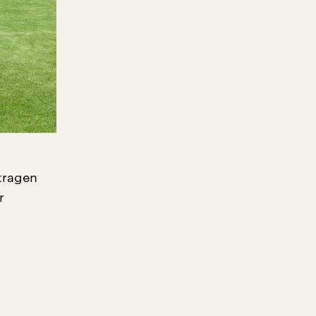
tragen
r