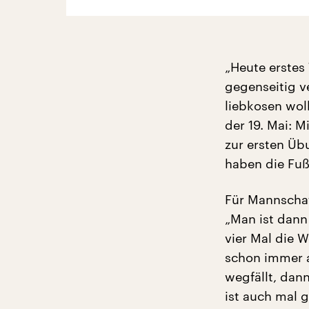
„Heute erstes
gegenseitig v
liebkosen woll
der 19. Mai: M
zur ersten Ü
haben die Fuß
Für Mannschaf
„Man ist dann 
vier Mal die 
schon immer a
wegfällt, dann
ist auch mal 