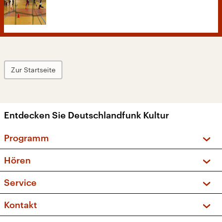
Zur Startseite
Entdecken Sie Deutschlandfunk Kultur
Programm
Vorschau und Rückschau
Hören
Sendungen und Podcasts
Livestream
Service
Musikliste
Frequenzen (UKW + DAB+)
FAQ
Kontakt
Kakadu – Das Kinderprogramm
Apps
Archiv