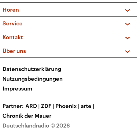
Vorschau und Rückschau
Hören
Sendungen und Podcasts
Livestream
Service
Musikliste
Frequenzen (UKW + DAB+)
FAQ
Kontakt
Kakadu – Das Kinderprogramm
Apps
Archiv
Hörerservice
Über uns
Newsletter
Social Media
Deutschlandradio
RSS
Datenschutzerklärung
Presse
Veranstaltungen
Nutzungsbedingungen
Karriere
Impressum
Transparenz
Korrekturen und Richtigstellungen
Partner
ARD
|
ZDF
|
Phoenix
|
arte
|
Barrierefreiheit
Chronik der Mauer
Deutschlandradio © 2026