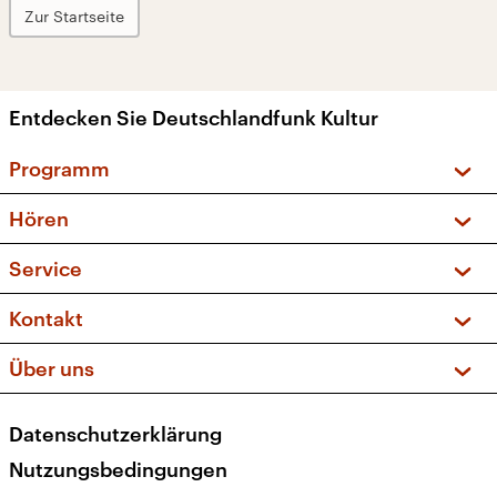
Zur Startseite
Entdecken Sie Deutschlandfunk Kultur
Programm
Vorschau und Rückschau
Hören
Sendungen und Podcasts
Livestream
Service
Musikliste
Frequenzen (UKW + DAB+)
FAQ
Kontakt
Kakadu – Das Kinderprogramm
Apps
Archiv
Hörerservice
Über uns
Newsletter
Social Media
Deutschlandradio
RSS
Datenschutzerklärung
Presse
Veranstaltungen
Nutzungsbedingungen
Karriere