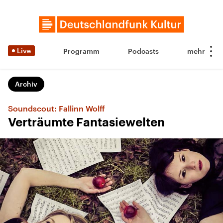
Live
Programm
Podcasts
Archiv
Soundscout: Fallinn Wolff
Verträumte Fantasiewelten