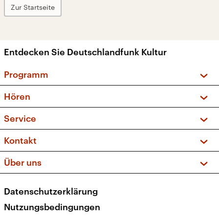
Zur Startseite
Entdecken Sie Deutschlandfunk Kultur
Programm
Vorschau und Rückschau
Hören
Sendungen und Podcasts
Livestream
Service
Musikliste
Frequenzen (UKW + DAB+)
FAQ
Kontakt
Kakadu – Das Kinderprogramm
Apps
Archiv
Hörerservice
Über uns
Newsletter
Social Media
Deutschlandradio
RSS
Datenschutzerklärung
Presse
Veranstaltungen
Nutzungsbedingungen
Karriere