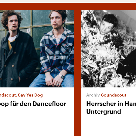
dscout: Say Yes Dog
Soundscout
pop für den Dancefloor
Herrscher in Ha
Untergrund