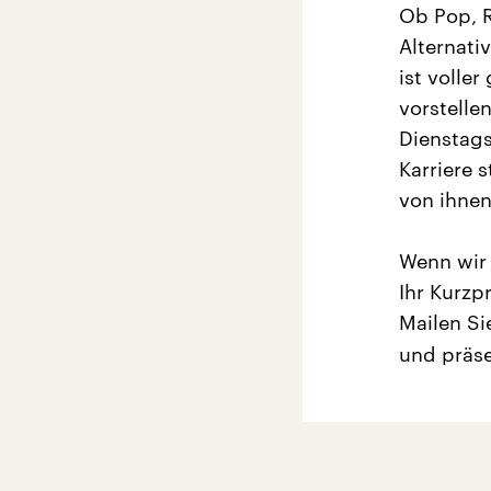
Ob Pop, R
Alternati
ist volle
vorstelle
Dienstags
Karriere 
von ihnen
Wenn wir 
Ihr Kurzp
Mailen Si
und präse