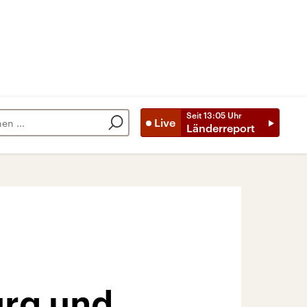
Seit
13:05
Uhr
Live
Länderreport
urg und