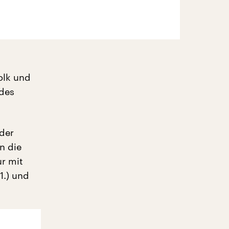
olk und
 des
 der
n die
ur mit
11.) und