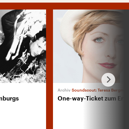
Soundscout: Teresa Bergman
mburgs
One-way-Ticket zum Erfo