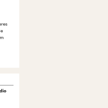
eres
ie
em
dio