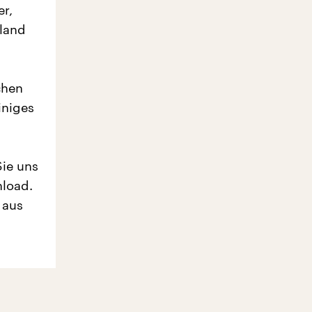
er,
hland
chen
iniges
Sie uns
nload.
 aus