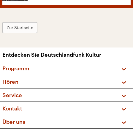
Zur Startseite
Entdecken Sie Deutschlandfunk Kultur
Programm
Vorschau und Rückschau
Hören
Sendungen und Podcasts
Livestream
Service
Musikliste
Frequenzen (UKW + DAB+)
FAQ
Kontakt
Kakadu – Das Kinderprogramm
Apps
Archiv
Hörerservice
Über uns
Newsletter
Social Media
Deutschlandradio