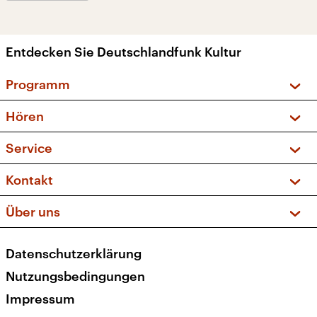
Entdecken Sie Deutschlandfunk Kultur
Programm
Vorschau und Rückschau
Hören
Sendungen und Podcasts
Livestream
Service
Musikliste
Frequenzen (UKW + DAB+)
FAQ
Kontakt
Kakadu – Das Kinderprogramm
Apps
Archiv
Hörerservice
Über uns
Newsletter
Social Media
Deutschlandradio
RSS
Datenschutzerklärung
Presse
Veranstaltungen
Nutzungsbedingungen
Karriere
Impressum
Transparenz