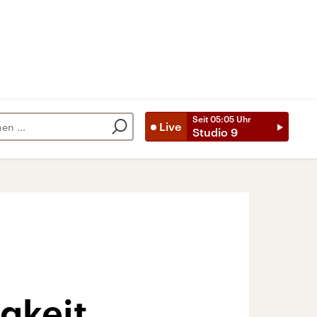
Seit
05:05
Uhr
Live
Studio 9
igkeit