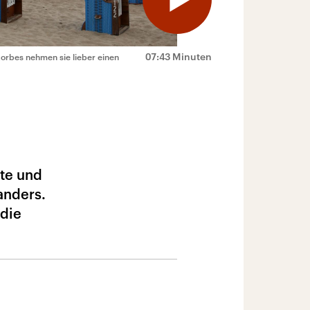
07:43 Minuten
dkorbes nehmen sie lieber einen
te und
anders.
 die