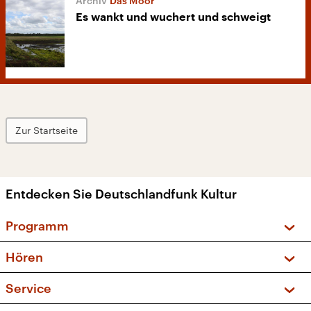
Das Moor
Es wankt und wuchert und schweigt
Zur Startseite
Entdecken Sie Deutschlandfunk Kultur
Programm
Vorschau und Rückschau
Hören
Sendungen und Podcasts
Livestream
Service
Musikliste
Frequenzen (UKW + DAB+)