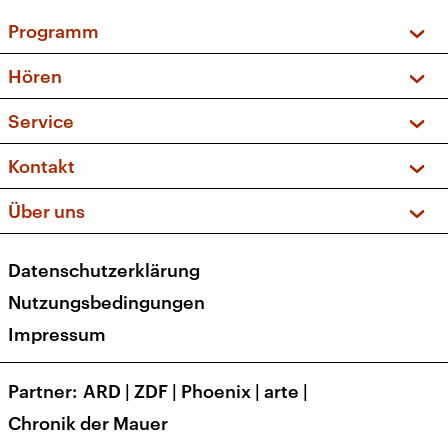
Programm
Vorschau und Rückschau
Hören
Sendungen und Podcasts
Livestream
Service
Musikliste
Frequenzen (UKW + DAB+)
FAQ
Kontakt
Kakadu – Das Kinderprogramm
Apps
Archiv
Hörerservice
Über uns
Newsletter
Social Media
Deutschlandradio
RSS
Datenschutzerklärung
Presse
Veranstaltungen
Nutzungsbedingungen
Karriere
Impressum
Transparenz
Korrekturen und Richtigstellungen
Partner
ARD
|
ZDF
|
Phoenix
|
arte
|
Barrierefreiheit
Chronik der Mauer