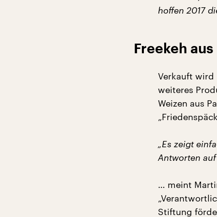
hoffen 2017 d
Freekeh aus 
Verkauft wird
weiteres Prod
Weizen aus Pal
„Friedenspäck
„Es zeigt einf
Antworten auf
… meint Marti
„Verantwortli
Stiftung förd