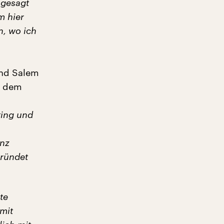
 gesagt
m hier
n, wo ich
und Salem
r dem
ting und
anz
gründet
te
 mit