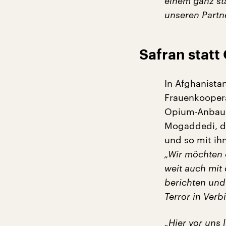
einem ganz sta
unseren Partn
Safran statt
In Afghanista
Frauenkoopera
Opium-Anbau 
Mogaddedi, de
und so mit ih
„Wir möchten 
weit auch mit
berichten und 
Terror in Ver
„Hier vor uns 