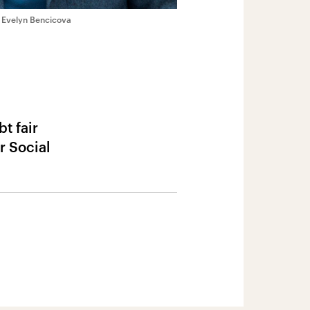
/ Evelyn Bencicova
t fair
r Social