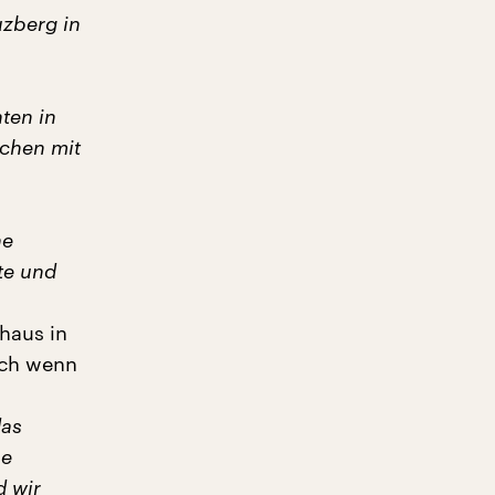
uzberg in
ten in
hchen mit
ne
te und
haus in
uch wenn
das
se
d wir