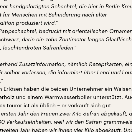
einer handgefertigten Schachtel, die hier in Berlin Kre
tt für Menschen mit Behinderung nach alter
ition produziert wird.“
Pappschachtel, bedruckt mit orientalischen Ornamen
schwarz, darin ein zehn Zentimeter langes Glasfläsc
, leuchtendroten Safranfäden.“
lerhand Zusatzinformation, nämlich Rezeptkarten, ei
ir selber verfassen, die informiert über Land und Leu
.“
n Erlösen haben die beiden Unternehmer ein Waisen
erholz und einem Warmwasserboiler unterstützt. A
s teurer ist als üblich – er verkauft sich gut.
ersten Jahr den Frauen zwei Kilo Safran abgekauft, 
00 Verkaufseinheiten, weil wir den Safran grammwei
zweiten Jahr haben wir ihnen vier Kilo abgekauft. Un