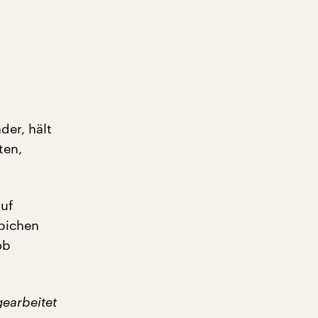
der, hält
ten,
uf
ppichen
ob
earbeitet