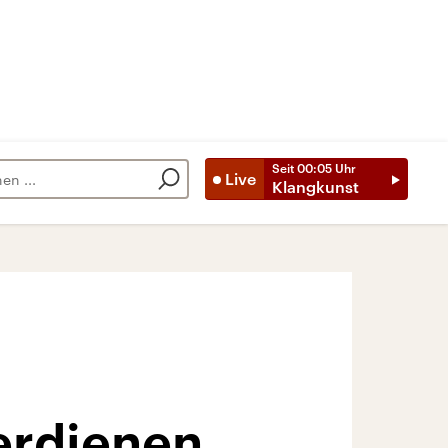
Seit
00:05
Uhr
Live
Klangkunst
verdienen