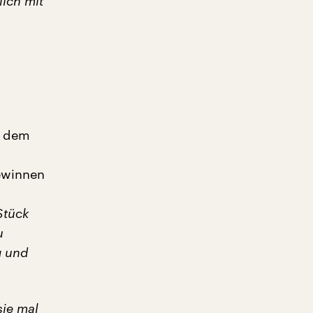
lich mit
s dem
ewinnen
Stück
u
g und
sie mal