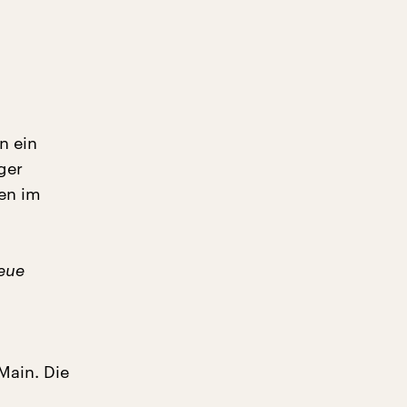
n ein
ger
ten im
neue
Main. Die