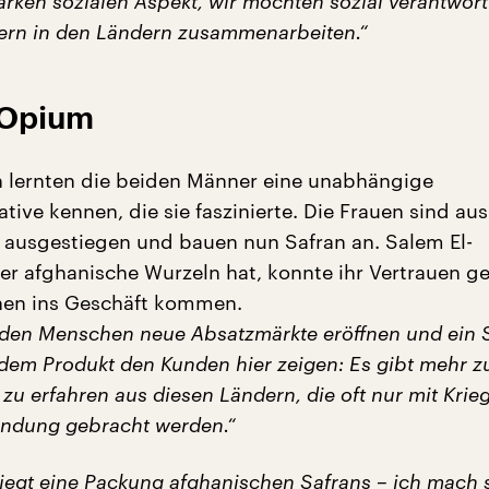
rken sozialen Aspekt, wir möchten sozial verantwort
ern in den Ländern zusammenarbeiten.“
 Opium
n lernten die beiden Männer eine unabhängige
tive kennen, die sie faszinierte. Die Frauen sind au
ausgestiegen und bauen nun Safran an. Salem El-
r afghanische Wurzeln hat, konnte ihr Vertrauen g
nen ins Geschäft kommen.
den Menschen neue Absatzmärkte eröffnen und ein 
 dem Produkt den Kunden hier zeigen: Es gibt mehr z
zu erfahren aus diesen Ländern, die oft nur mit Krie
bindung gebracht werden.“
liegt eine Packung afghanischen Safrans – ich mach 