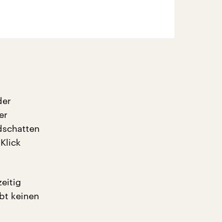
der
er
dschatten
Klick
eitig
bt keinen