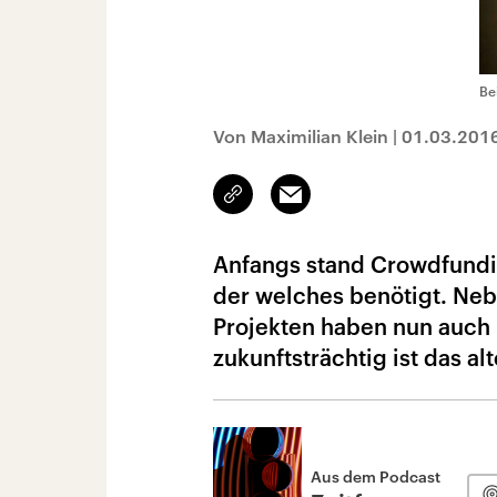
Be
Von Maximilian Klein
|
01.03.201
Link
Email
kopieren/teilen
Anfangs stand Crowdfundin
der welches benötigt. Neb
Projekten haben nun auch
zukunftsträchtig ist das a
Aus dem Podcast