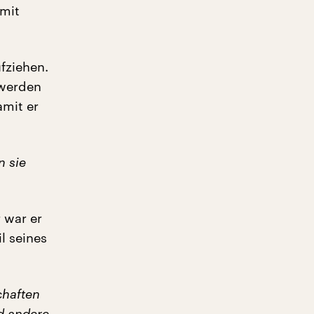
 mit
fziehen.
 werden
amit er
n sie
 war er
l seines
chaften
d andere