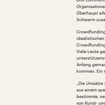
Organisatione
Überhaupt all
Schwarm zusa
Crowdfunding 
idealistische
Crowdfunding,
Viele Leute ge
unterstützens
Anfang gemach
kommen. Ein n
„Die Umsätze 
aus einem spez
bestimmte, ne
von Kunst- un