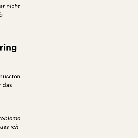
ar nicht
ab
ring
 mussten
r das
Probleme
muss ich