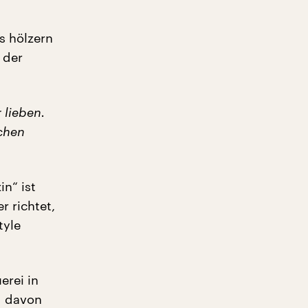
s hölzern
 der
 lieben.
achen
in“ ist
r richtet,
tyle
erei in
d davon