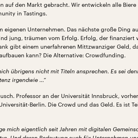
en auf den Markt gebracht. Wir entwickeln alle Biere
nity in Tastings.
m eigenen Unternehmen. Das nächste große Ding au
ind jung, träumen vom Erfolg. Erfolg, der finanziert
Bank gibt einem unerfahrenen Mittzwanziger Geld, d
 aufbauen kann? Die Alternative: Crowdfunding.
ch übrigens nicht mit Titeln ansprechen. Es sei den
enz irgendwie ...“
sch. Professor an der Universität Innsbruck, vorher
Universität-Berlin. Die Crowd und das Geld. Es ist Tei
ge mich eigentlich seit Jahren mit digitalen Gemeins
ys. Und deren Bedeutung auch für Unternehmen un