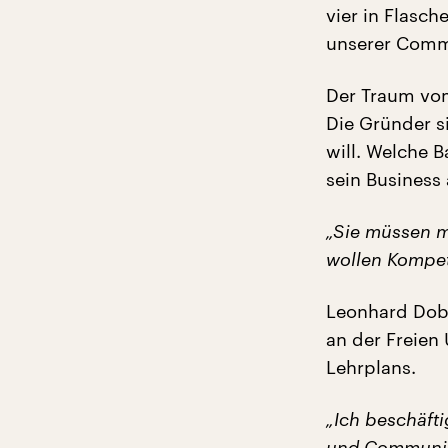
vier in Flasch
unserer Commu
Der Traum vo
Die Gründer s
will. Welche 
sein Business
„Sie müssen mi
wollen Kompet
Leonhard Dobu
an der Freien 
Lehrplans.
„Ich beschäfti
und Communit