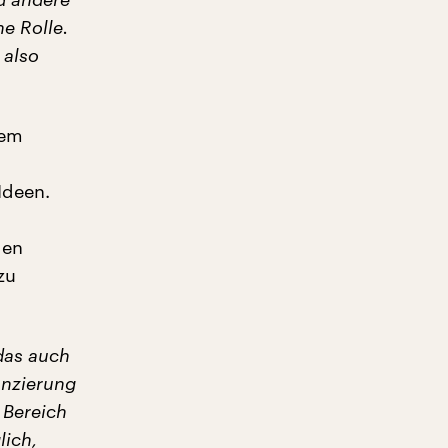
e Rolle.
 also
nem
Ideen.
den
zu
das auch
anzierung
 Bereich
lich,