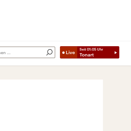
Seit
01:05
Uhr
Live
Tonart