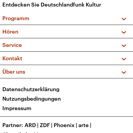
Entdecken Sie Deutschlandfunk Kultur
Programm
Vorschau und Rückschau
Hören
Sendungen und Podcasts
Livestream
Service
Musikliste
Frequenzen (UKW + DAB+)
FAQ
Kontakt
Kakadu – Das Kinderprogramm
Apps
Archiv
Hörerservice
Über uns
Newsletter
Social Media
Deutschlandradio
RSS
Datenschutzerklärung
Presse
Veranstaltungen
Nutzungsbedingungen
Karriere
Impressum
Transparenz
Korrekturen und Richtigstellungen
Partner
ARD
|
ZDF
|
Phoenix
|
arte
|
Barrierefreiheit