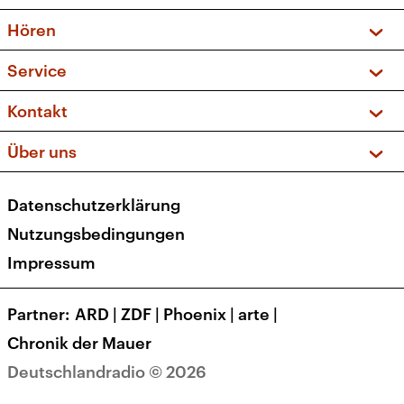
Vorschau und Rückschau
Hören
Sendungen und Podcasts
Livestream
Service
Musikliste
Frequenzen (UKW + DAB+)
FAQ
Kontakt
Kakadu – Das Kinderprogramm
Apps
Archiv
Hörerservice
Über uns
Newsletter
Social Media
Deutschlandradio
RSS
Datenschutzerklärung
Presse
Veranstaltungen
Nutzungsbedingungen
Karriere
Impressum
Transparenz
Korrekturen und Richtigstellungen
Partner
ARD
|
ZDF
|
Phoenix
|
arte
|
Barrierefreiheit
Chronik der Mauer
Deutschlandradio © 2026