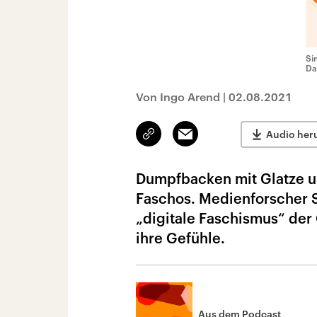
Si
Da
Von Ingo Arend
|
02.08.2021
Link
Email
Audio her
kopieren/teilen
Dumpfbacken mit Glatze un
Faschos. Medienforscher S
„digitale Faschismus“ der 
ihre Gefühle.
Aus dem Podcast