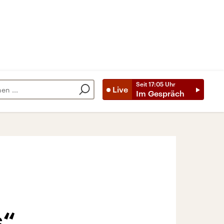
Seit
17:05
Uhr
Live
Im Gespräch
s“