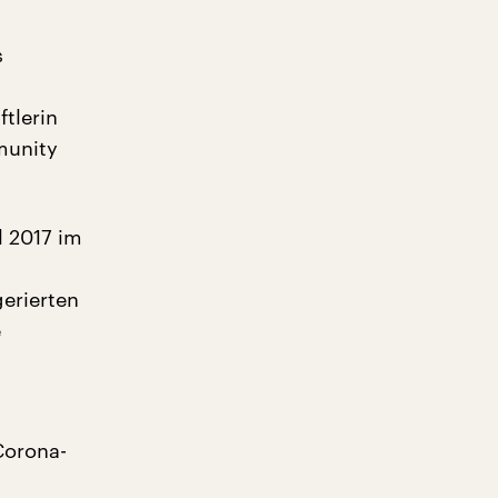
s
tlerin
munity
l 2017 im
erierten
e
-Corona-