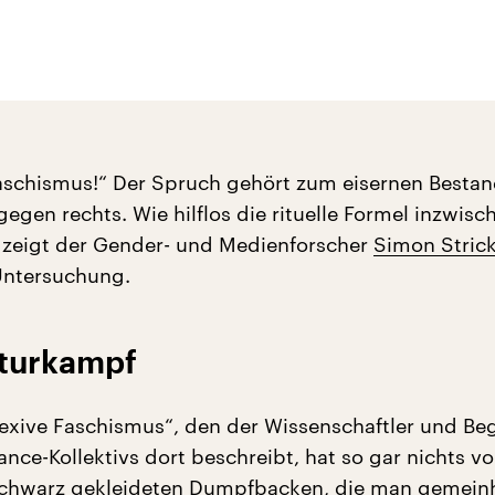
aschismus!“ Der Spruch gehört zum eisernen Bestand
gen rechts. Wie hilflos die rituelle Formel inzwisc
 zeigt der Gender- und Medienforscher
Simon Stric
ntersuchung.
lturkampf
lexive Faschismus“, den der Wissenschaftler und Be
ance-Kollektivs dort beschreibt, hat so gar nichts 
schwarz gekleideten Dumpfbacken, die man gemeinh