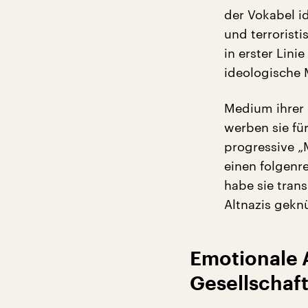
der Vokabel id
und terroristi
in erster Lini
ideologische 
Medium ihrer 
werben sie für
progressive „
einen folgenr
habe sie tran
Altnazis gekn
Emotionale 
Gesellschaf