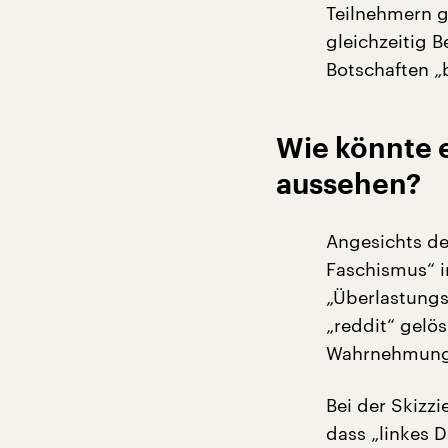
Teilnehmern g
gleichzeitig B
Botschaften „
Wie könnte 
aussehen?
Angesichts des
Faschismus“ i
„Überlastungs
„reddit“ gelö
Wahrnehmungs
Bei der Skizzi
dass „linkes 