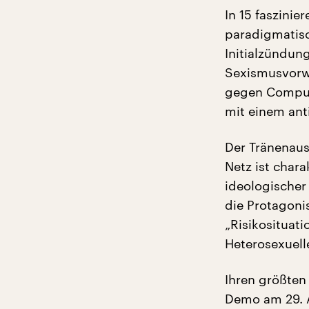
In 15 faszini
paradigmatisc
Initialzündun
Sexismusvorw
gegen Comput
mit einem ant
Der Tränenaus
Netz ist chara
ideologischer
die Protagoni
„Risikosituati
Heterosexuell
Ihren größten 
Demo am 29. 