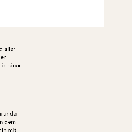
 aller
hen
k
in einer
gründer
von dem
in mit