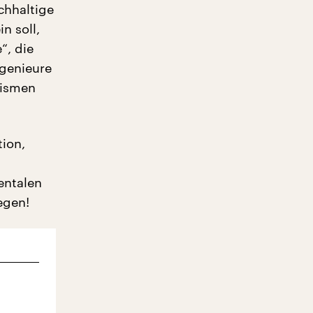
chhaltige
n soll,
“, die
ngenieure
lismen
tion,
entalen
tegen!