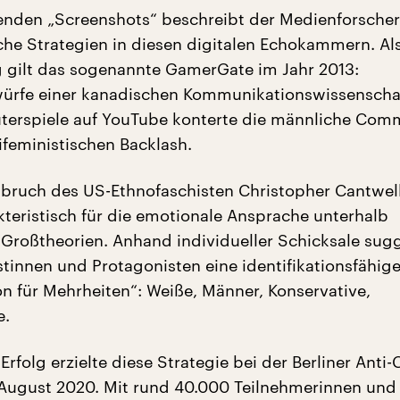
erenden „Screenshots“ beschreibt der Medienforscher
he Strategien in diesen digitalen Echokammern. Al
g gilt das sogenannte GamerGate im Jahr 2013:
ürfe einer kanadischen Kommunikationswissenschaf
erspiele auf YouTube konterte die männliche Com
ifeministischen Backlash.
bruch des US-Ethnofaschisten Christopher Cantwel
kteristisch für die emotionale Ansprache unterhalb
 Großtheorien. Anhand individueller Schicksale sugg
stinnen und Protagonisten eine identifikationsfähig
on für Mehrheiten“: Weiße, Männer, Konservative,
e.
Erfolg erzielte diese Strategie bei der Berliner Anti
August 2020. Mit rund 40.000 Teilnehmerinnen und