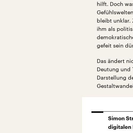
hilft. Doch w
Gefühlswelten 
bleibt unklar.
ihm als polit
demokratische
gefeit sein dü
Das ändert ni
Deutung und T
Darstellung d
Gestaltwandels
Simon Str
digitalen