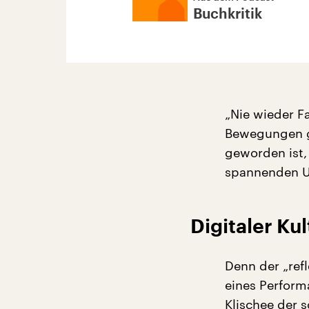
Buchkritik
„Nie wieder F
Bewegungen ge
geworden ist,
spannenden U
Digitaler Ku
Denn der „ref
eines Perform
Klischee der 