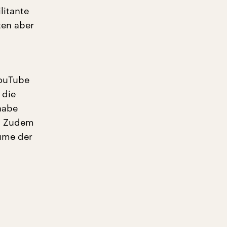
litante
ten aber
YouTube
 die
habe
k. Zudem
äume der