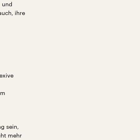
- und
auch, ihre
lexive
rm
g sein,
cht mehr