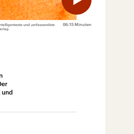
06:15 Minuten
intelligenteste und umfassendste
erlag
n
Der
t und