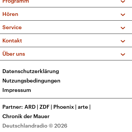
Programm
Vorschau und Rückschau
Hören
Sendungen und Podcasts
Livestream
Service
Musikliste
Frequenzen (UKW + DAB+)
FAQ
Kontakt
Kakadu – Das Kinderprogramm
Apps
Archiv
Hörerservice
Über uns
Newsletter
Social Media
Deutschlandradio
RSS
Datenschutzerklärung
Presse
Veranstaltungen
Nutzungsbedingungen
Karriere
Impressum
Transparenz
Korrekturen und Richtigstellungen
Partner
ARD
|
ZDF
|
Phoenix
|
arte
|
Barrierefreiheit
Chronik der Mauer
Deutschlandradio © 2026