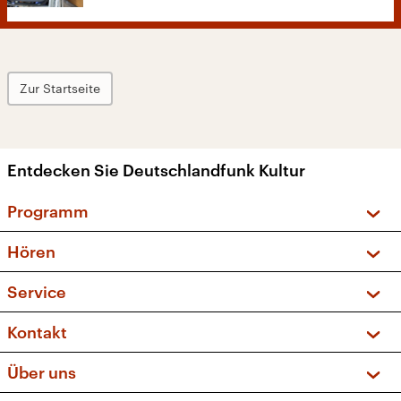
Zur Startseite
Entdecken Sie Deutschlandfunk Kultur
Programm
Vorschau und Rückschau
Hören
Sendungen und Podcasts
Livestream
Service
Musikliste
Frequenzen (UKW + DAB+)
FAQ
Kontakt
Kakadu – Das Kinderprogramm
Apps
Archiv
Hörerservice
Über uns
Newsletter
Social Media