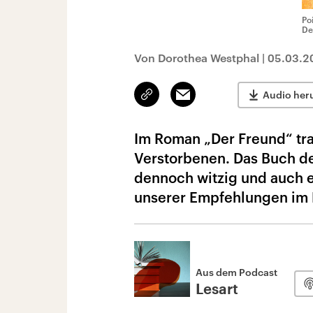
Po
De
Von Dorothea Westphal
|
05.03.2
Link
Email
Audio her
kopieren/teilen
Im Roman „Der Freund“ tra
Verstorbenen. Das Buch de
dennoch witzig und auch e
unserer Empfehlungen im 
Aus dem Podcast
Lesart