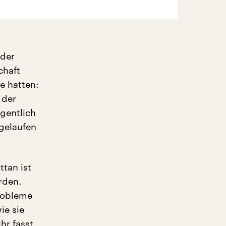
 der
chaft
e hatten:
 der
igentlich
ugelaufen
tan ist
rden.
Probleme
ie sie
hr fasst,