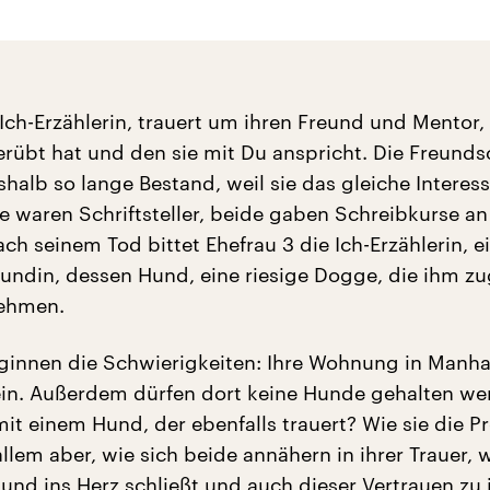
 Ich-Erzählerin, trauert um ihren Freund und Mentor,
rübt hat und den sie mit Du anspricht. Die Freunds
halb so lange Bestand, weil sie das gleiche Interess
de waren Schriftsteller, beide gaben Schreibkurse an
ach seinem Tod bittet Ehefrau 3 die Ich-Erzählerin, e
eundin, dessen Hund, eine riesige Dogge, die ihm z
nehmen.
innen die Schwierigkeiten: Ihre Wohnung in Manhat
lein. Außerdem dürfen dort keine Hunde gehalten we
it einem Hund, der ebenfalls trauert? Wie sie die 
allem aber, wie sich beide annähern in ihrer Trauer, w
und ins Herz schließt und auch dieser Vertrauen zu i