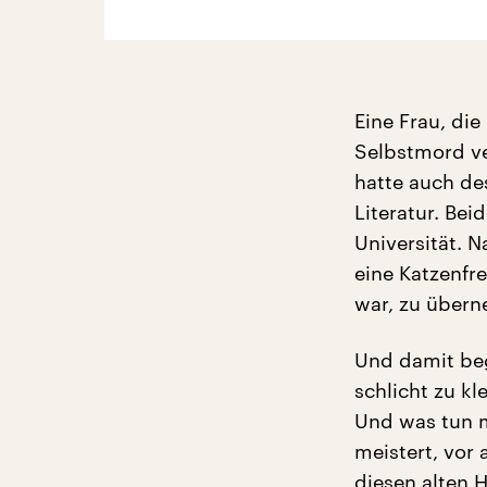
Eine Frau, die
Selbstmord ve
hatte auch des
Literatur. Bei
Universität. N
eine Katzenfr
war, zu über
Und damit beg
schlicht zu k
Und was tun m
meistert, vor 
diesen alten H