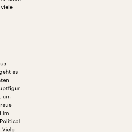
viele
g
aus
geht es
nten
uptfigur
rt um
treue
i im
olitical
 Viele