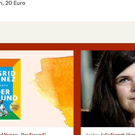
n, 20 Euro
id Nunez: „Der Freund“
Julia Franck über Er