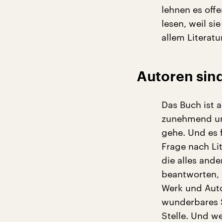
lehnen es off
lesen, weil si
allem Literatu
Autoren sin
Das Buch ist 
zunehmend um
gehe. Und es 
Frage nach Li
die alles and
beantworten, s
Werk und Auto
wunderbares S
Stelle. Und w