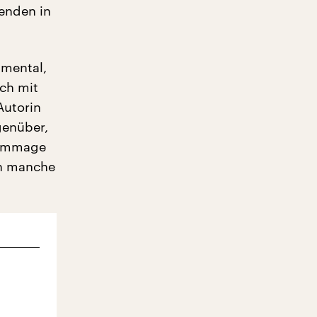
 enden in
imental,
ich mit
Autorin
genüber,
Hommage
ch manche