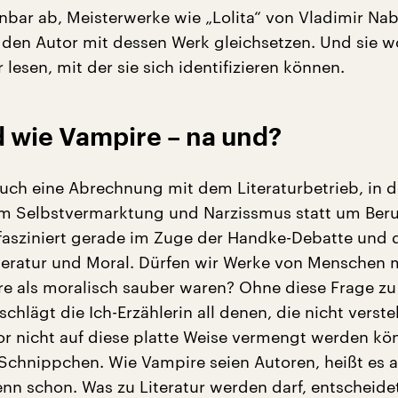
enbar ab, Meisterwerke wie „Lolita“ von Vladimir Na
e den Autor mit dessen Werk gleichsetzen. Und sie w
r lesen, mit der sie sich identifizieren können.
d wie Vampire – na und?
auch eine Abrechnung mit dem Literaturbetrieb, in 
 Selbstvermarktung und Narzissmus statt um Ber
fasziniert gerade im Zuge der Handke-Debatte und d
teratur und Moral. Dürfen wir Werke von Menschen
ere als moralisch sauber waren? Ohne diese Frage zu
chlägt die Ich-Erzählerin all denen, die nicht verst
r nicht auf diese platte Weise vermengt werden kön
chnippchen. Wie Vampire seien Autoren, heißt es a
enn schon. Was zu Literatur werden darf, entscheid