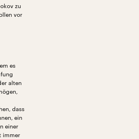
bokov zu
ollen vor
dem es
ufung
er alten
 mögen,
ehen, dass
nen, ein
n einer
et immer