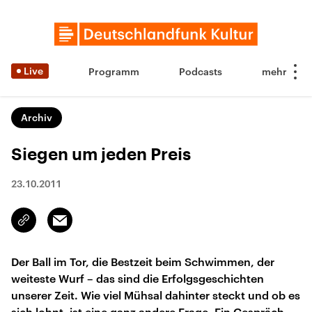
Live
Programm
Podcasts
Archiv
Siegen um jeden Preis
23.10.2011
Email
Link
kopieren/teilen
Der Ball im Tor, die Bestzeit beim Schwimmen, der
weiteste Wurf – das sind die Erfolgsgeschichten
unserer Zeit. Wie viel Mühsal dahinter steckt und ob es
sich lohnt, ist eine ganz andere Frage. Ein Gespräch