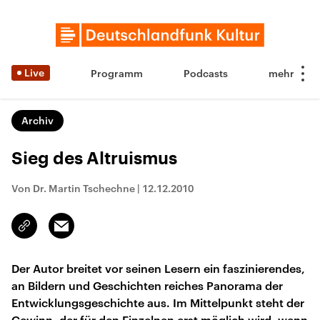
Live
Programm
Podcasts
Archiv
Sieg des Altruismus
Von Dr. Martin Tschechne
|
12.12.2010
Email
Link
kopieren/teilen
Der Autor breitet vor seinen Lesern ein faszinierendes,
an Bildern und Geschichten reiches Panorama der
Entwicklungsgeschichte aus. Im Mittelpunkt steht der
Gewinn, der für den Einzelnen erst möglich wird, wenn