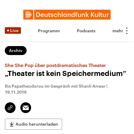
Live
Programm
Podcasts
Archiv
She She Pop über postdramatisches Theater
„Theater ist kein Speichermedium“
Ilia Papatheodorou im Gespräch mit Shanli Anwar
|
19.11.2019
Email
Link
kopieren/teilen
Audio herunterladen