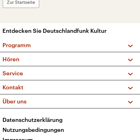
Zur Startseite
Entdecken Sie Deutschlandfunk Kultur
Programm
Vorschau und Rückschau
Hören
Sendungen und Podcasts
Livestream
Service
Musikliste
Frequenzen (UKW + DAB+)
FAQ
Kontakt
Kakadu – Das Kinderprogramm
Apps
Archiv
Hörerservice
Über uns
Newsletter
Social Media
Deutschlandradio
RSS
Datenschutzerklärung
Presse
Veranstaltungen
Nutzungsbedingungen
Karriere
Impressum