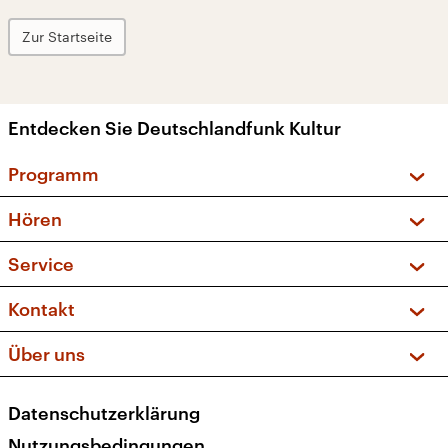
Zur Startseite
Entdecken Sie Deutschlandfunk Kultur
Programm
Vorschau und Rückschau
Hören
Sendungen und Podcasts
Livestream
Service
Musikliste
Frequenzen (UKW + DAB+)
FAQ
Kontakt
Kakadu – Das Kinderprogramm
Apps
Archiv
Hörerservice
Über uns
Newsletter
Social Media
Deutschlandradio
RSS
Datenschutzerklärung
Presse
Veranstaltungen
Nutzungsbedingungen