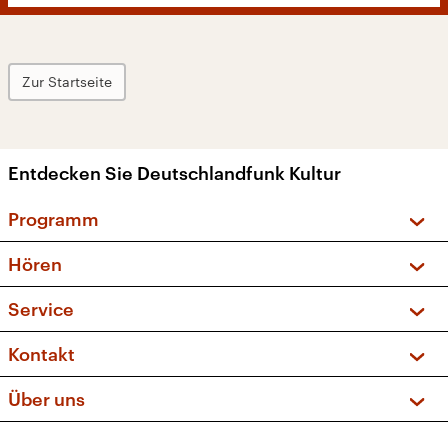
Zur Startseite
Entdecken Sie Deutschlandfunk Kultur
Programm
Vorschau und Rückschau
Hören
Sendungen und Podcasts
Livestream
Service
Musikliste
Frequenzen (UKW + DAB+)
FAQ
Kontakt
Kakadu – Das Kinderprogramm
Apps
Archiv
Hörerservice
Über uns
Newsletter
Social Media
Deutschlandradio
RSS