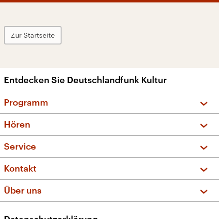
Zur Startseite
Entdecken Sie Deutschlandfunk Kultur
Programm
Vorschau und Rückschau
Hören
Sendungen und Podcasts
Livestream
Service
Musikliste
Frequenzen (UKW + DAB+)
FAQ
Kontakt
Kakadu – Das Kinderprogramm
Apps
Archiv
Hörerservice
Über uns
Newsletter
Social Media
Deutschlandradio
RSS