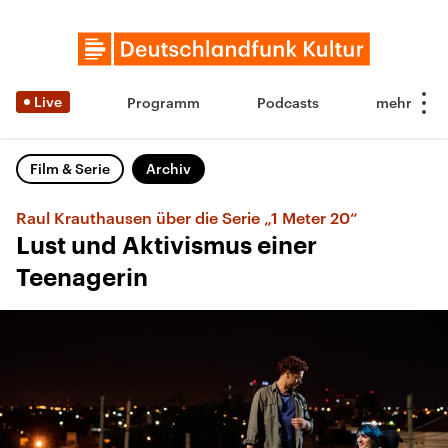
Live
Programm
Podcasts
Film & Serie
Archiv
Raul Krauthausen über die Serie „1 Meter 20“
Lust und Aktivismus einer
Teenagerin