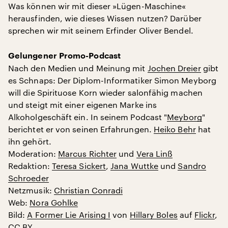
Was können wir mit dieser »Lügen-Maschine«
herausfinden, wie dieses Wissen nutzen? Darüber
sprechen wir mit seinem Erfinder Oliver Bendel.
Gelungener Promo-Podcast
Nach den Medien und Meinung mit
Jochen Dreier
gibt
es Schnaps: Der Diplom-Informatiker Simon Meyborg
will die Spirituose Korn wieder salonfähig machen
und steigt mit einer eigenen Marke ins
Alkoholgeschäft ein. In seinem Podcast "
Meyborg
"
berichtet er von seinen Erfahrungen.
Heiko Behr
hat
ihn gehört.
Moderation:
Marcus Richter
und
Vera Linß
Redaktion:
Teresa Sickert
,
Jana Wuttke
und
Sandro
Schroeder
Netzmusik:
Christian Conradi
Web:
Nora Gohlke
Bild:
A Former Lie Arising I
von
Hillary Boles
auf
Flickr
,
CC BY