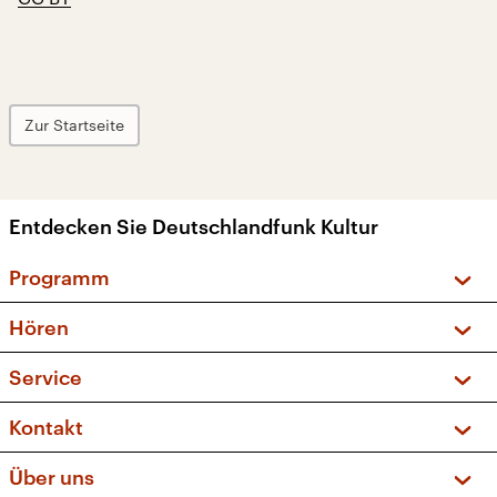
Zur Startseite
Entdecken Sie Deutschlandfunk Kultur
Programm
Vorschau und Rückschau
Hören
Sendungen und Podcasts
Livestream
Service
Musikliste
Frequenzen (UKW + DAB+)
FAQ
Kontakt
Kakadu – Das Kinderprogramm
Apps
Archiv
Hörerservice
Über uns
Newsletter