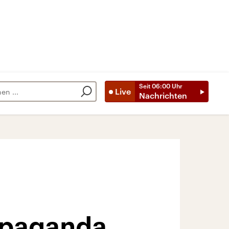
Seit
06:00
Uhr
Live
Nachrichten
opaganda