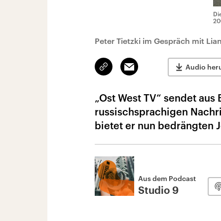
Di
20
Peter Tietzki im Gespräch mit Lia
Link
Email
Audio her
kopieren/teilen
„Ost West TV“ sendet aus B
russischsprachigen Nachric
bietet er nun bedrängten J
Aus dem Podcast
Studio 9