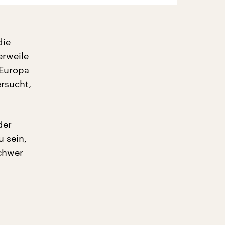
die
erweile
 Europa
rsucht,
der
u sein,
schwer