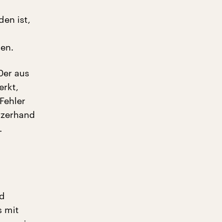
en ist,
en.
0er aus
erkt,
Fehler
urzerhand
.
nd
s mit