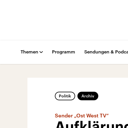
Themen
Programm
Sendungen & Podca
Politik
Archiv
Sender „Ost West TV“
Aufklärun