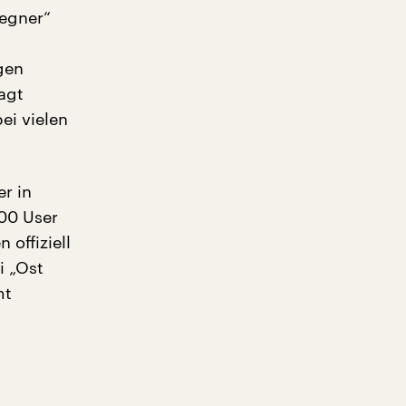
Gegner“
gen
agt
ei vielen
r in
00 User
 offiziell
i „Ost
mt