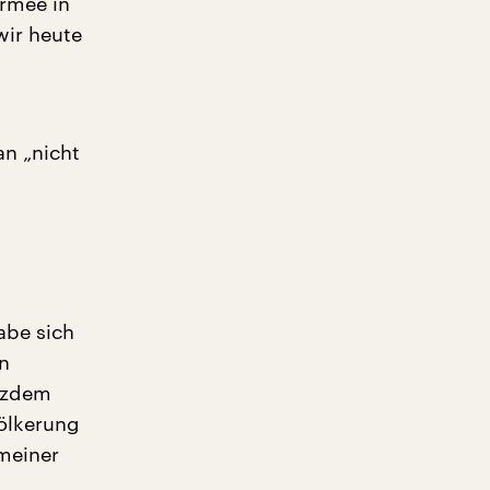
Armee in
wir heute
an „nicht
abe sich
en
otzdem
völkerung
meiner