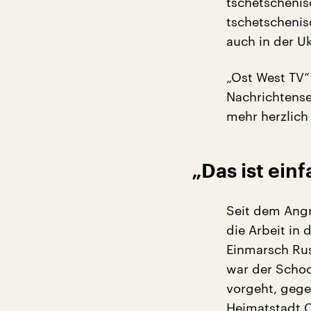
tschetschenisc
tschetschenis
auch in der Uk
„Ost West TV
Nachrichtensen
mehr herzlich
„Das ist ein
Seit dem Angr
die Arbeit in
Einmarsch Rus
war der Schoc
vorgeht, gege
Heimatstadt C