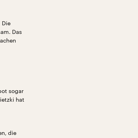
 Die
usam. Das
Sachen
bot sogar
etzki hat
en, die