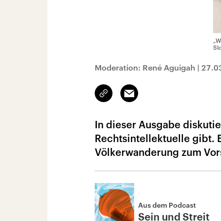
„W
Sl
Moderation: René Aguigah
|
27.0
Link
Email
kopieren/teilen
In dieser Ausgabe diskutie
Rechtsintellektuelle gibt. 
Völkerwanderung zum Vo
Aus dem Podcast
Sein und Streit