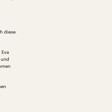
ch diese
. Eva
 und
ommen
hen