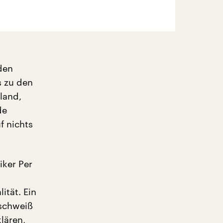
den
s zu den
hland,
de
f nichts
iker Per
ität. Ein
 schweiß
lären,