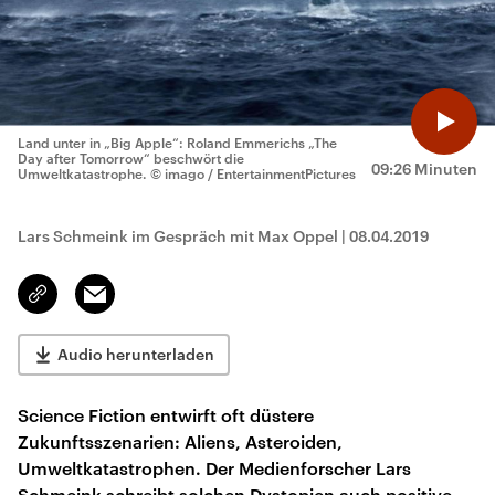
Land unter in „Big Apple“: Roland Emmerichs „The
Day after Tomorrow“ beschwört die
09:26 Minuten
Umweltkatastrophe.
© imago / EntertainmentPictures
Lars Schmeink im Gespräch mit Max Oppel
|
08.04.2019
Email
Link
kopieren/teilen
Audio herunterladen
Science Fiction entwirft oft düstere
Zukunftsszenarien: Aliens, Asteroiden,
Umweltkatastrophen. Der Medienforscher Lars
Schmeink schreibt solchen Dystopien auch positive