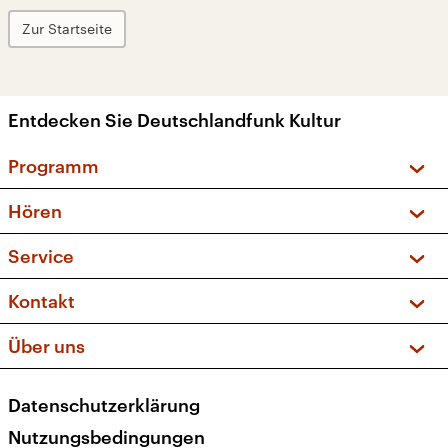
Zur Startseite
Entdecken Sie Deutschlandfunk Kultur
Programm
Vorschau und Rückschau
Hören
Sendungen und Podcasts
Livestream
Service
Musikliste
Frequenzen (UKW + DAB+)
FAQ
Kontakt
Kakadu – Das Kinderprogramm
Apps
Archiv
Hörerservice
Über uns
Newsletter
Social Media
Deutschlandradio
RSS
Datenschutzerklärung
Presse
Veranstaltungen
Nutzungsbedingungen
Karriere