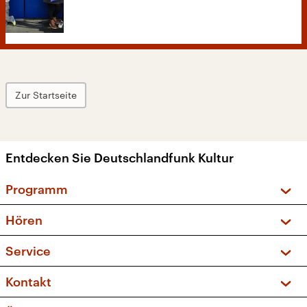
Zur Startseite
Entdecken Sie Deutschlandfunk Kultur
Programm
Vorschau und Rückschau
Hören
Sendungen und Podcasts
Livestream
Service
Musikliste
Frequenzen (UKW + DAB+)
FAQ
Kontakt
Kakadu – Das Kinderprogramm
Apps
Archiv