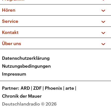
Vorschau und Rückschau
Hören
Sendungen und Podcasts
Livestream
Service
Musikliste
Frequenzen (UKW + DAB+)
FAQ
Kontakt
Kakadu – Das Kinderprogramm
Apps
Archiv
Hörerservice
Über uns
Newsletter
Social Media
Deutschlandradio
RSS
Datenschutzerklärung
Presse
Veranstaltungen
Nutzungsbedingungen
Karriere
Impressum
Transparenz
Korrekturen und Richtigstellungen
Partner
ARD
|
ZDF
|
Phoenix
|
arte
|
Barrierefreiheit
Chronik der Mauer
Deutschlandradio © 2026