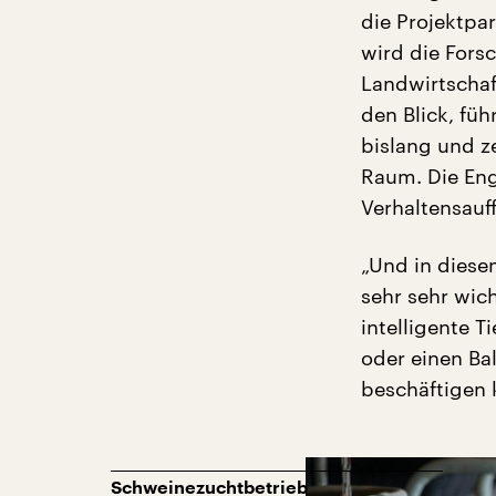
die Projektpar
wird die For
Landwirtschaf
den Blick, fü
bislang und ze
Raum. Die Eng
Verhaltensauf
„Und in dies
sehr sehr wic
intelligente 
oder einen Bal
beschäftigen 
Schweinezuchtbetrieb