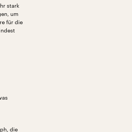
hr stark
igen, um
e für die
indest
was
ph, die