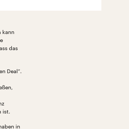
n kann
te
ass das
en Deal“.
ießen,
nz
ist.
haben in