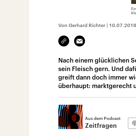
Ei
Kl
Von Gerhard Richter
|
10.07.201
Link
Email
kopieren/teilen
Nach einem glücklichen Sc
sein Fleisch gern. Und da
greift dann doch immer w
überhaupt: marktgerecht u
Aus dem Podcast
Zeitfragen