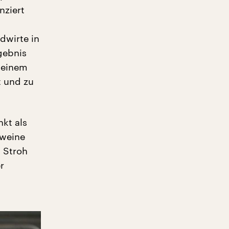
nziert
dwirte in
gebnis
kleinem
t und zu
kt als
hweine
l Stroh
r