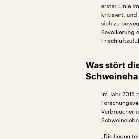
erster Linie 
kritisiert, un
sich zu beweg
Bevölkerung e
Frischluftzufu
Was stört d
Schweineha
Im Jahr 2015 
Forschungsver
Verbraucher u
Schweineleben
„Die liegen te