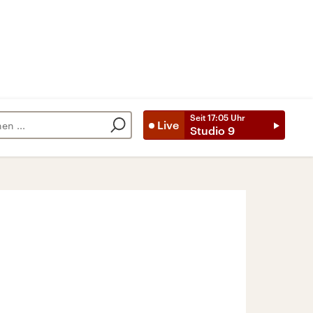
Seit
17:05
Uhr
Live
Studio 9
?