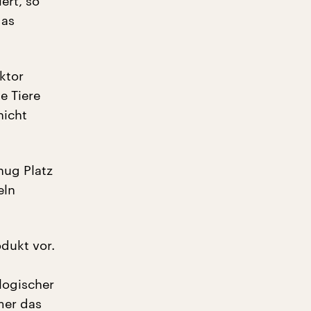
ert, so
das
ktor
e Tiere
nicht
nug Platz
eln
odukt vor.
logischer
mer das