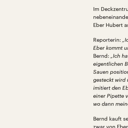
Im Deckzentru
nebeneinander
Eber Hubert an
Reporterin:
„I
Eber kommt un
Bernd:
„Ich ha
eigentlichen 
Sauen position
gesteckt wird
imitiert den E
einer Pipette 
wo dann mein
Bernd kauft s
zwar von Eber