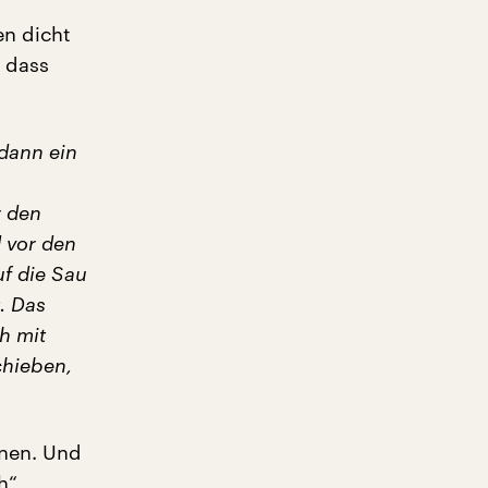
en dicht
 dass
 dann ein
r den
 vor den
uf die Sau
. Das
h mit
chieben,
onen. Und
h“