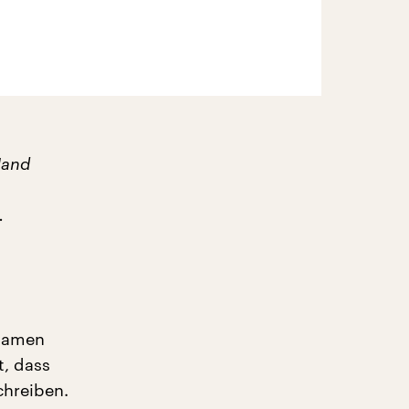
Hand
.
hnamen
, dass
chreiben.