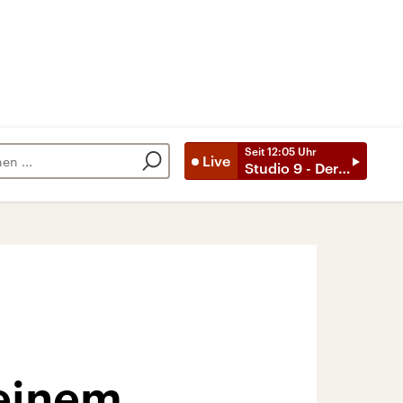
Seit
12:05
Uhr
Live
Studio 9 - Der Tag mit ..
 einem