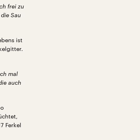
ch frei zu
 die Sau
ebens ist
elgitter.
och mal
die auch
so
üchtet,
7 Ferkel