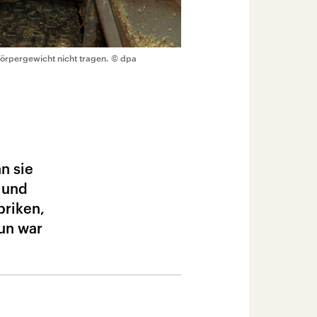
örpergewicht nicht tragen.
© dpa
n sie
 und
briken,
un war