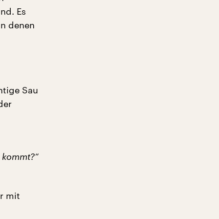
nd. Es
 in denen
htige Sau
der
lt kommt?“
r mit