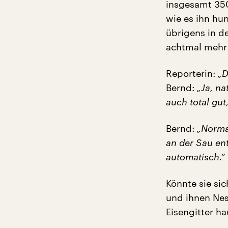
insgesamt 350
wie es ihn hu
übrigens in d
achtmal mehr
Reporterin:
„D
Bernd:
„Ja, na
auch total gut,
Bernd:
„Normal
an der Sau e
automatisch.“
Könnte sie sic
und ihnen Nest
Eisengitter h