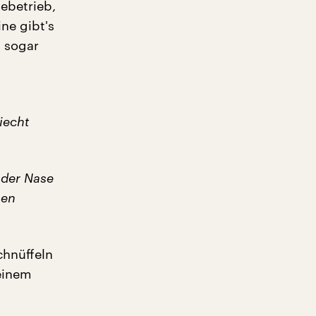
ebetrieb,
ne gibt's
 sogar
iecht
 der Nase
men
chnüffeln
 einem
: