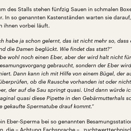
m des Stalls stehen fünfzig Sauen in schmalen Box
. In so genannten Kastenständen warten sie darauf,
 ihnen vorbei läuft.
ch habe ja schon gelernt, das ist nicht mehr so, dass
d die Damen beglückt. Wie findet das statt?“
be wohl noch einen Eber, aber der wird halt nicht fü
Besamungsvorgang gebraucht, sondern der Eber wird
iert. Dann kann ich mit Hilfe von einem Bügel, der a
 überprüfen, ob die Rausche vorhanden ist oder nicht
ber, der auf die Sau springt quasi. Und dann würde ic
vaginal quasi diese Pipette in den Gebärmutterhals s
e gekaufte Spermatube drauf kommt.“
ein Eber-Sperma bei so genannten Besamungsstati
n, die – Achtung Fachsprache – „zuchtwerttechnisc