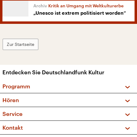
Kritik an Umgang mit Weltkulturerbe
„Unesco ist extrem politisiert worden“
Zur Startseite
Entdecken Sie Deutschlandfunk Kultur
Programm
Vorschau und Rückschau
Hören
Sendungen und Podcasts
Livestream
Service
Musikliste
Frequenzen (UKW + DAB+)
FAQ
Kontakt
Kakadu – Das Kinderprogramm
Apps
Archiv