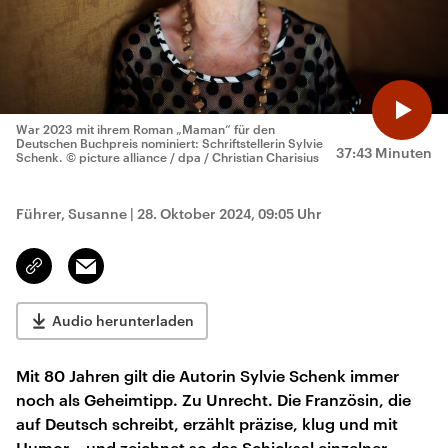
War 2023 mit ihrem Roman „Maman“ für den
Deutschen Buchpreis nominiert: Schriftstellerin Sylvie
37:43 Minuten
Schenk.
© picture alliance / dpa / Christian Charisius
Führer, Susanne
|
28. Oktober 2024, 09:05 Uhr
Email
Link
kopieren/teilen
Audio herunterladen
Mit 80 Jahren gilt die Autorin Sylvie Schenk immer
noch als Geheimtipp. Zu Unrecht. Die Französin, die
auf Deutsch schreibt, erzählt präzise, klug und mit
Humor – und zeichnet so das Schicksal einzelner