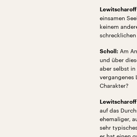
Lewitscharoff
einsamen Seele
keinem andere
schrecklichen
Am Anf
Scholl:
und über diese
aber selbst i
vergangenes L
Charakter?
Lewitscharoff
auf das Durch
ehemaliger, au
sehr typische
er hat einen 