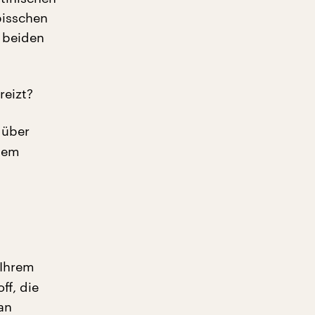
 bisschen
 beiden
reizt?
 über
 dem
 Ihrem
ff, die
an