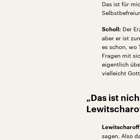
Das ist für m
Selbstbefrei
Der Erz
Scholl:
aber er ist zu
es schon, wo 
Fragen mit sic
eigentlich üb
vielleicht Got
„Das ist nich
Lewitscharof
Lewitscharoff
sagen. Also d