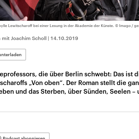
bylle Lewitscharoff bei einer Lesung in der Akademie der Künste.
© Imago / ge
h mit Joachim Scholl
|
14.10.2019
unterladen
eprofessors, die über Berlin schwebt: Das ist d
tscharoffs „Von oben“. Der Roman stellt die ga
eben und das Sterben, über Sünden, Seelen –
Podcast abonnieren