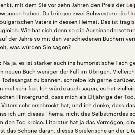
denkt, mit dem Sie vor zehn Jahren den Preis der Lei
wonnen haben. Da bringen zwei Schwestern die Urn
bulgarischen Vaters in dessen Heimat. Das ist tragi
gleich. Wie hat sich denn so die Auseinandersetzu
uf der Jahre so mit den verschiedenen Büchern ver
elt, was würden Sie sagen?
Na ja, es ist stärker auch ins humoristische Fach g
:
em neuen Buch weniger der Fall im Übrigen. Vielleich
 Todesangst zu bannen, schreibe ich gerne darüber
 mal sehr frei. Ich würde auch sagen, es hat viellei
schen Hintergrund, dass mich als Elfjährige der Tod
 Vaters sehr erschreckt hat, und ich denke, dass das
ass ich um dieses Thema, nicht des Selbstmordes so
m den Tod kreise. Literatur hat ja das Vermögen, ein
ist das Schöne daran, dieses Spielerische an der Lite