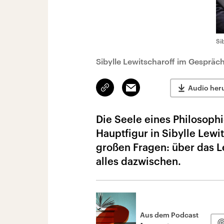
Si
Sibylle Lewitscharoff im Gespräc
Link
Email
Audio her
kopieren/teilen
Die Seele eines Philosophi
Hauptfigur in Sibylle Lewi
großen Fragen: über das L
alles dazwischen.
Aus dem Podcast