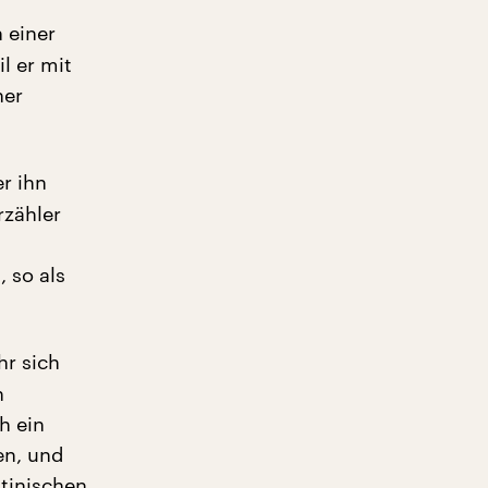
 einer
l er mit
ner
r ihn
rzähler
 so als
hr sich
n
h ein
en, und
tinischen