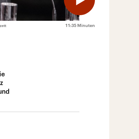
11:35 Minuten
zett
ie
nz
 und