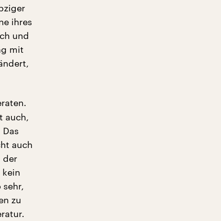
pziger
e ihres
sch und
ng mit
ändert,
eraten.
t auch,
. Das
cht auch
, der
 kein
 sehr,
en zu
ratur.