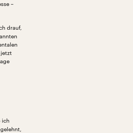
esse –
ch drauf,
nannten
entalen
jetzt
rage
 ich
 gelehnt,