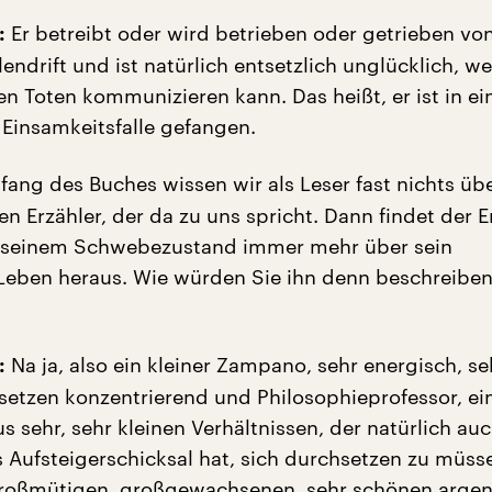
Er betreibt oder wird betrieben oder getrieben von
:
ndrift und ist natürlich entsetzlich unglücklich, wei
n Toten kommunizieren kann. Das heißt, er ist in ei
 Einsamkeitsfalle gefangen.
ang des Buches wissen wir als Leser fast nichts übe
n Erzähler, der da zu uns spricht. Dann findet der E
n seinem Schwebezustand immer mehr über sein
eben heraus. Wie würden Sie ihn denn beschreiben,
Na ja, also ein kleiner Zampano, sehr energisch, se
:
setzen konzentrierend und Philosophieprofessor, ei
s sehr, sehr kleinen Verhältnissen, der natürlich auc
s Aufsteigerschicksal hat, sich durchsetzen zu müss
großmütigen, großgewachsenen, sehr schönen argen