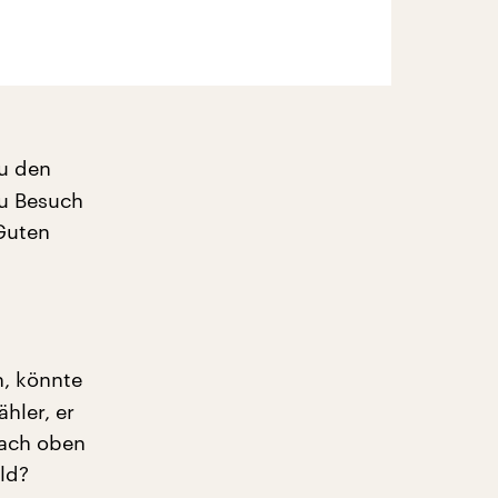
zu den
zu Besuch
Guten
n, könnte
hler, er
nach oben
ld?