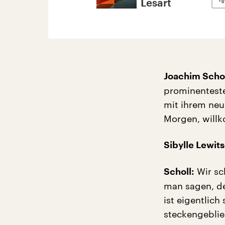
Lesart
Joachim Schol
prominenteste
mit ihrem neu
Morgen, will
Sibylle Lewits
Wir sc
Scholl:
man sagen, den
ist eigentlic
steckengeblie