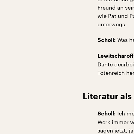
Freund an sein
wie Pat und P
unterwegs.
Was hat
Scholl:
Lewitscharoff
Dante gearbei
Totenreich he
Literatur al
Ich me
Scholl:
Werk immer wi
sagen jetzt, 