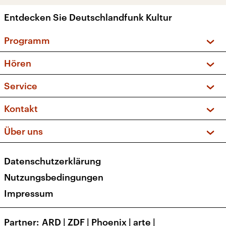
Entdecken Sie Deutschlandfunk Kultur
Programm
Vorschau und Rückschau
Hören
Sendungen und Podcasts
Livestream
Service
Musikliste
Frequenzen (UKW + DAB+)
FAQ
Kontakt
Kakadu – Das Kinderprogramm
Apps
Archiv
Hörerservice
Über uns
Newsletter
Social Media
Deutschlandradio
RSS
Datenschutzerklärung
Presse
Veranstaltungen
Nutzungsbedingungen
Karriere
Impressum
Transparenz
Korrekturen und Richtigstellungen
Partner
ARD
|
ZDF
|
Phoenix
|
arte
|