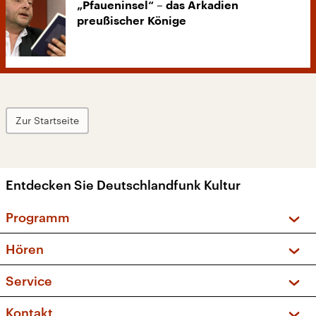
„Pfaueninsel“ – das Arkadien
preußischer Könige
Zur Startseite
Entdecken Sie Deutschlandfunk Kultur
Programm
Vorschau und Rückschau
Hören
Sendungen und Podcasts
Livestream
Service
Musikliste
Frequenzen (UKW + DAB+)
FAQ
Kontakt
Kakadu – Das Kinderprogramm