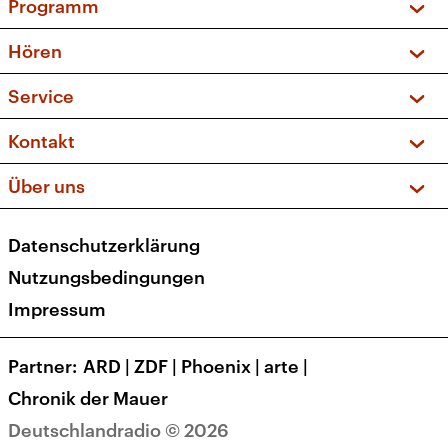
Programm
Vorschau und Rückschau
Hören
Sendungen und Podcasts
Livestream
Service
Musikliste
Frequenzen (UKW + DAB+)
FAQ
Kontakt
Kakadu – Das Kinderprogramm
Apps
Archiv
Hörerservice
Über uns
Newsletter
Social Media
Deutschlandradio
RSS
Datenschutzerklärung
Presse
Veranstaltungen
Nutzungsbedingungen
Karriere
Impressum
Transparenz
Korrekturen und Richtigstellungen
Partner
ARD
|
ZDF
|
Phoenix
|
arte
|
Barrierefreiheit
Chronik der Mauer
Deutschlandradio © 2026