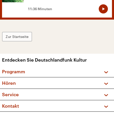
11:36 Minuten
Zur Startseite
Entdecken Sie Deutschlandfunk Kultur
Programm
Vorschau und Rückschau
Hören
Sendungen und Podcasts
Livestream
Service
Musikliste
Frequenzen (UKW + DAB+)
FAQ
Kontakt
Kakadu – Das Kinderprogramm
Apps
Archiv