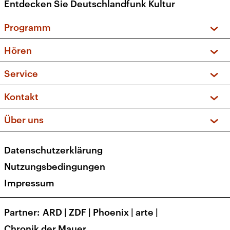
Entdecken Sie Deutschlandfunk Kultur
Programm
Vorschau und Rückschau
Hören
Sendungen und Podcasts
Livestream
Service
Musikliste
Frequenzen (UKW + DAB+)
FAQ
Kontakt
Kakadu – Das Kinderprogramm
Apps
Archiv
Hörerservice
Über uns
Newsletter
Social Media
Deutschlandradio
RSS
Datenschutzerklärung
Presse
Veranstaltungen
Nutzungsbedingungen
Karriere
Impressum
Transparenz
Korrekturen und Richtigstellungen
Partner
ARD
|
ZDF
|
Phoenix
|
arte
|
Barrierefreiheit
Chronik der Mauer