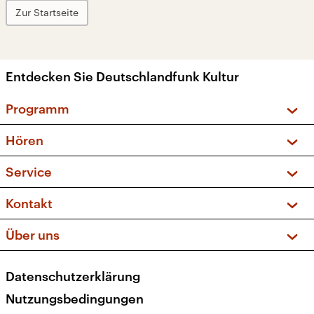
Zur Startseite
Entdecken Sie Deutschlandfunk Kultur
Programm
Vorschau und Rückschau
Hören
Sendungen und Podcasts
Livestream
Service
Musikliste
Frequenzen (UKW + DAB+)
FAQ
Kontakt
Kakadu – Das Kinderprogramm
Apps
Archiv
Hörerservice
Über uns
Newsletter
Social Media
Deutschlandradio
RSS
Datenschutzerklärung
Presse
Veranstaltungen
Nutzungsbedingungen
Karriere