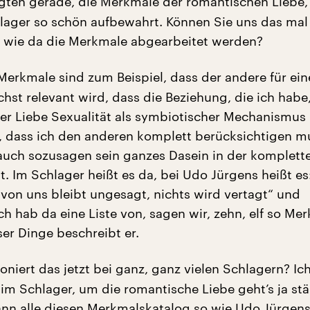
gten gerade, die Merkmale der romantischen Liebe, 
lager so schön aufbewahrt. Können Sie uns das mal
 wie da die Merkmale abgearbeitet werden?
erkmale sind zum Beispiel, dass der andere für ei
hst relevant wird, dass die Beziehung, die ich habe,
 der Liebe Sexualität als symbiotischer Mechanismus
, dass ich den anderen komplett berücksichtigen m
 auch sozusagen sein ganzes Dasein in der komplett
t. Im Schlager heißt es da, bei Udo Jürgens heißt es
von uns bleibt ungesagt, nichts wird vertagt“ und
ch hab da eine Liste von, sagen wir, zehn, elf so Me
ser Dinge beschreibt er.
oniert das jetzt bei ganz, ganz vielen Schlagern? Ic
im Schlager, um die romantische Liebe geht’s ja st
dann alle diesen Merkmalskatalog so wie Udo Jürgens