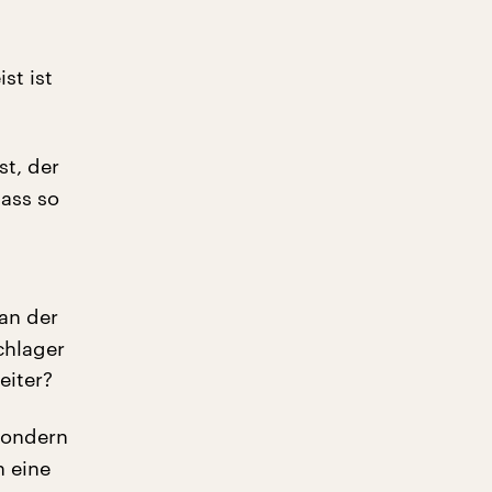
st ist
st, der
ass so
 an der
Schlager
eiter?
 Sondern
h eine