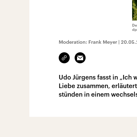
De
dp
Moderation: Frank Meyer
|
20.05
Link
Email
kopieren/teilen
Udo Jürgens fasst in „Ich 
Liebe zusammen, erläutert
stünden in einem wechsel