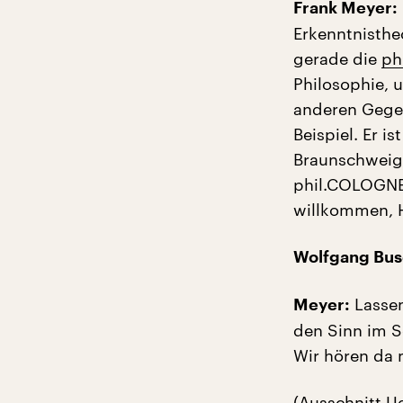
Frank Meyer:
Erkenntnistheo
gerade die
ph
Philosophie, 
anderen Gege
Beispiel. Er i
Braunschweig 
phil.COLOGNE 
willkommen, H
Wolfgang Bus
Lassen
Meyer:
den Sinn im Sc
Wir hören da 
(Ausschnitt U