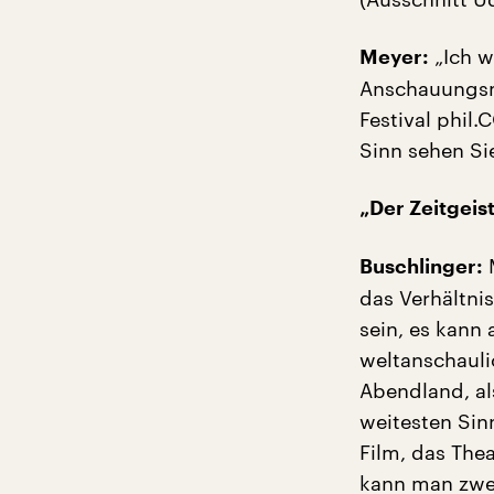
„Ich w
Meyer:
Anschauungsm
Festival phil
Sinn sehen Si
„Der Zeitgeis
M
Buschlinger:
das Verhältni
sein, es kann
weltanschauli
Abendland, al
weitesten Sin
Film, das Thea
kann man zwei 