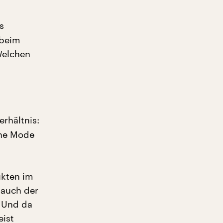
s
 beim
Welchen
rhältnis:
ine Mode
ukten im
 auch der
. Und da
eist