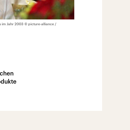
u im Jahr 2003
© picture-alliance /
schen
odukte