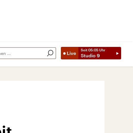
Seit
05:05
Uhr
Live
Studio 9
it