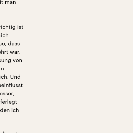
mit man
chtig ist
mich
so, dass
hrt war,
ssung von
em
ich. Und
einflusst
esser,
ferlegt
 den ich