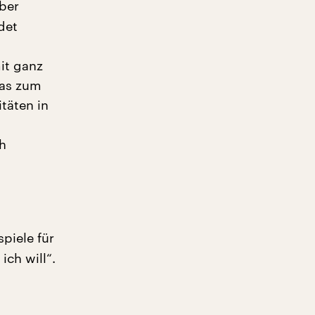
über
det
it ganz
das zum
itäten in
h
piele für
ich will“.