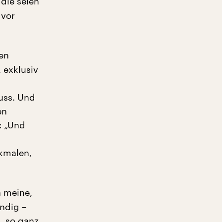
die seien
 vor
nen
 exklusiv
uss. Und
en
: „Und
rkmalen,
h meine,
ändig –
, so ganz