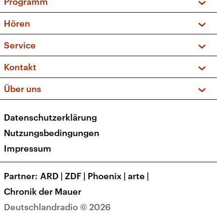
Programm
Vorschau und Rückschau
Hören
Sendungen und Podcasts
Livestream
Service
Musikliste
Frequenzen (UKW + DAB+)
FAQ
Kontakt
Kakadu – Das Kinderprogramm
Apps
Archiv
Hörerservice
Über uns
Newsletter
Social Media
Deutschlandradio
RSS
Datenschutzerklärung
Presse
Veranstaltungen
Nutzungsbedingungen
Karriere
Impressum
Transparenz
Korrekturen und Richtigstellungen
Partner
ARD
|
ZDF
|
Phoenix
|
arte
|
Barrierefreiheit
Chronik der Mauer
Deutschlandradio © 2026