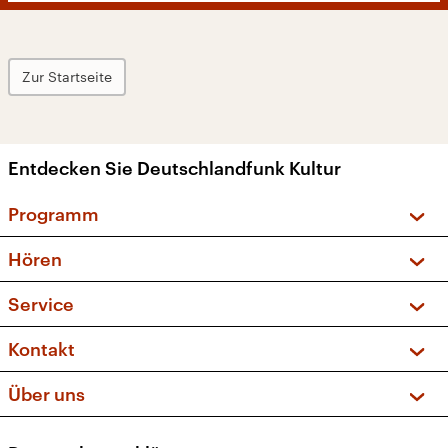
Zur Startseite
Entdecken Sie Deutschlandfunk Kultur
Programm
Vorschau und Rückschau
Hören
Sendungen und Podcasts
Livestream
Service
Musikliste
Frequenzen (UKW + DAB+)
FAQ
Kontakt
Kakadu – Das Kinderprogramm
Apps
Archiv
Hörerservice
Über uns
Newsletter
Social Media
Deutschlandradio
RSS