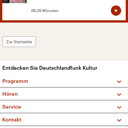
06:26 Minuten
Zur Startseite
Entdecken Sie Deutschlandfunk Kultur
Programm
Vorschau und Rückschau
Hören
Sendungen und Podcasts
Livestream
Service
Musikliste
Frequenzen (UKW + DAB+)
FAQ
Kontakt
Kakadu – Das Kinderprogramm
Apps