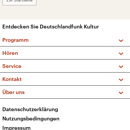
Entdecken Sie Deutschlandfunk Kultur
Programm
Vorschau und Rückschau
Hören
Sendungen und Podcasts
Livestream
Service
Musikliste
Frequenzen (UKW + DAB+)
FAQ
Kontakt
Kakadu – Das Kinderprogramm
Apps
Archiv
Hörerservice
Über uns
Newsletter
Social Media
Deutschlandradio
RSS
Datenschutzerklärung
Presse
Veranstaltungen
Nutzungsbedingungen
Karriere
Impressum