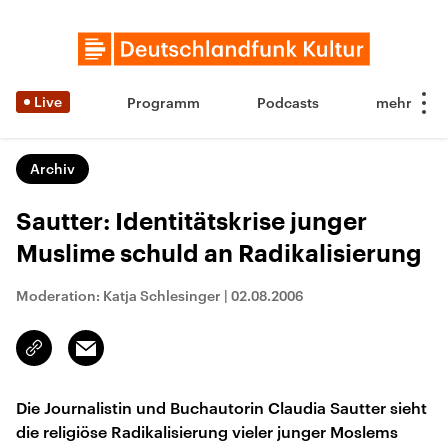
Live
Programm
Podcasts
Archiv
Sautter: Identitätskrise junger
Muslime schuld an Radikalisierung
Moderation: Katja Schlesinger
|
02.08.2006
Email
Link
kopieren/teilen
Die Journalistin und Buchautorin Claudia Sautter sieht
die religiöse Radikalisierung vieler junger Moslems