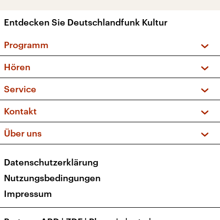
Entdecken Sie Deutschlandfunk Kultur
Programm
Vorschau und Rückschau
Hören
Sendungen und Podcasts
Livestream
Service
Musikliste
Frequenzen (UKW + DAB+)
FAQ
Kontakt
Kakadu – Das Kinderprogramm
Apps
Archiv
Hörerservice
Über uns
Newsletter
Social Media
Deutschlandradio
RSS
Datenschutzerklärung
Presse
Veranstaltungen
Nutzungsbedingungen
Karriere
Impressum
Transparenz
Korrekturen und Richtigstellungen